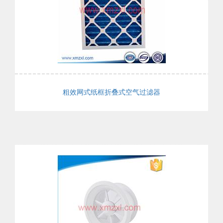
粗效网式纸框折叠式空气过滤器